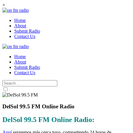
Skip
×
to
content
Home
About
Submit Radio
Contact Us
Home
About
Submit Radio
Contact Us
DelSol 99.5 FM Online Radio
DelSol 99.5 FM Online Radio:
Aquí
estaremos más cerca tuyo, compartiendo 24 horas de